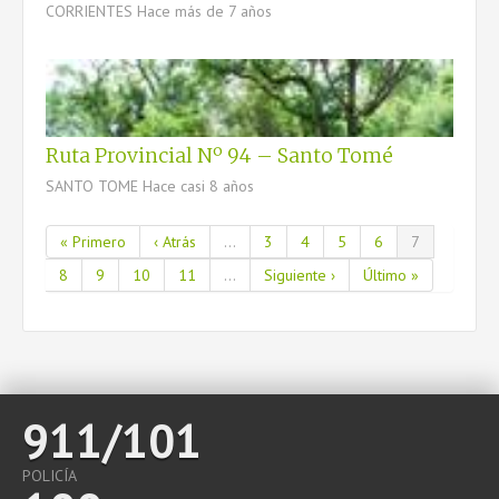
CORRIENTES
Hace más de 7 años
Ruta Provincial Nº 94 – Santo Tomé
SANTO TOME
Hace casi 8 años
« Primero
‹ Atrás
...
3
4
5
6
7
8
9
10
11
...
Siguiente ›
Último »
911/101
POLICÍA