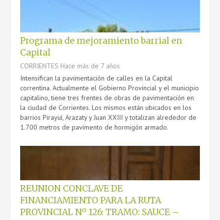
CONTROL DE PESO
PAGO ARANCELES
Programa de mejoramiento barrial en
Capital
CORRIENTES
Hace más de 7 años
CONTACTO
Intensifican la pavimentación de calles en la Capital
correntina. Actualmente el Gobierno Provincial y el municipio
capitalino, tiene tres frentes de obras de pavimentación en
la ciudad de Corrientes. Los mismos están ubicados en los
barrios Pirayuí, Arazaty y Juan XXIII y totalizan alrededor de
1.700 metros de pavimento de hormigón armado.
REUNION CONCLAVE DE
FINANCIAMIENTO PARA LA RUTA
PROVINCIAL Nº 126: TRAMO: SAUCE –